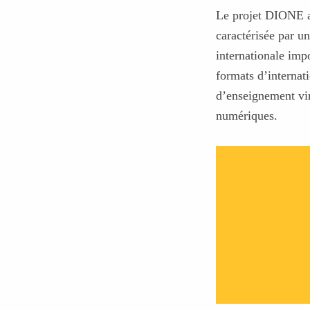
o
Le projet DIONE ab
caractérisée par u
m
internationale imp
formats d’internat
e
d’enseignement vir
numériques.
F
r
a
n
c