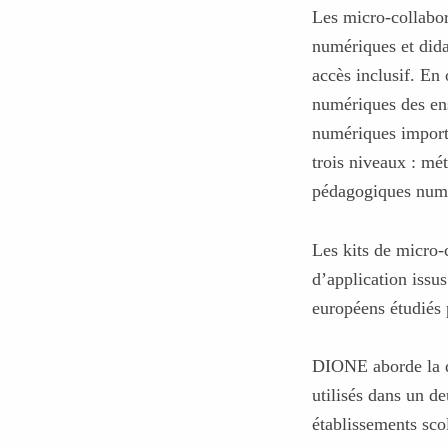
Les micro-collabo
numériques et dida
accès inclusif. En
numériques des en
numériques importa
trois niveaux : mé
pédagogiques numér
Les kits de micro-
d’application issus
européens étudiés p
DIONE aborde la qu
utilisés dans un d
établissements scol