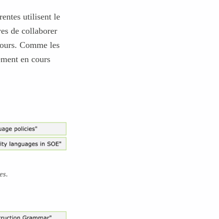
entes utilisent le
ves de collaborer
 cours. Comme les
nement en cours
es
.