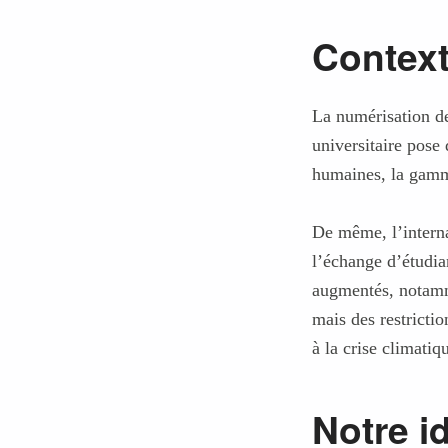
a
Contex
i
s
La numérisation de
universitaire pose 
humaines, la gamm
De même, l’interna
l’échange d’étudia
augmentés, notamme
mais des restricti
à la crise climatiq
Notre i