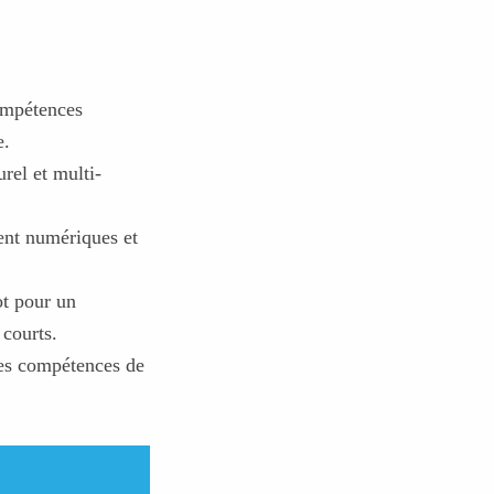
compétences
e.
rel et multi-
ent numériques et
ot pour un
 courts.
les compétences de