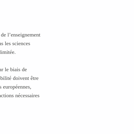
é de l’enseignement
ns les sciences
imitée.
r le biais de
ilité doivent être
és européennes,
actions nécessaires